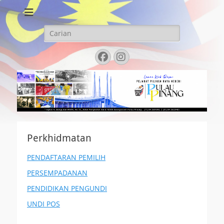
LAMAN WEB
PEJABAT PILIHAN
Search
for:
RAYA NEGERI
Facebook
Instagram
PULAU PINANG
Perkhidmatan
PENDAFTARAN PEMILIH
PERSEMPADANAN
PENDIDIKAN PENGUNDI
UNDI POS