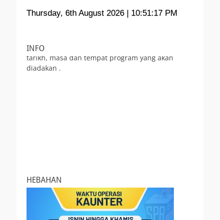
PERMOHONAN MEMBUKA KAUNTER SPR - Jika
Thursday, 6th August 2026
| 10:51:17 PM
anda ingin menjemput Pejabat Pilihan Raya
Negeri Pulau Pinang membuka kaunter di
program yang dianjurkan bolehlah menulis surat
kepada Pengarah PPN Pulau Pinang. Nyatakan
INFO
tarikh, masa dan tempat program yang akan
diadakan .
HEBAHAN