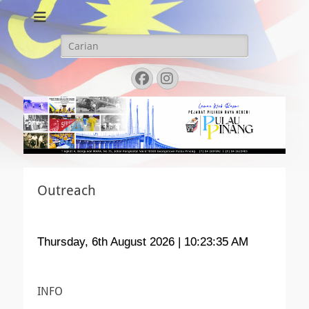
LAMAN WEB
PEJABAT PILIHAN
Search
for:
RAYA NEGERI
Facebook
Instagram
PULAU PINANG
Outreach
Thursday, 6th August 2026
| 10:23:35 AM
INFO