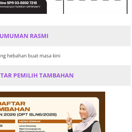
GUMUMAN
RASM
I
ang hebahan buat masa kini
TAR PEMILIH TAMB
AH
AN