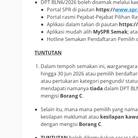
DPT BLN6/2026 boleh disemak melalui ka
Portal SPR di pautan
https://
www.spr
Portal rasmi Pejabat-Pejabat Pilihan R
Aplikasi dalam talian di pautan
https:/
Aplikasi mudah alih
MySPR Semak
; at
Hotline Semakan Pendaftaran Pemilih d
TUNTUTAN
Dalam tempoh semakan ini, warganegara 
hingga 30 Jun 2026 atau pemilih berdaft
atau pertukaran kategori pengundi/ statu
mendapati namanya
tiada
dalam DPT BL
mengisi
Borang C
.
Selain itu, mana-mana pemilih yang nam
kesilapan maklumat atau
kesilapan kaw
dengan mengisi
Borang C
.
TUNTUTAN
boleh dikemukakan secara dal