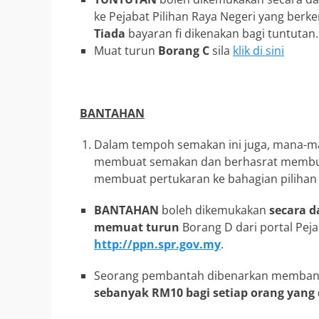
ke Pejabat Pilihan Raya Negeri yang ber
Tiada
bayaran fi dikenakan bagi tuntutan.
Muat turun
Borang C
sila
klik di sini
BANTAHAN
Dalam tempoh semakan ini juga, mana-man
membuat semakan dan berhasrat memb
membuat pertukaran ke bahagian pilihan
BANTAHAN
boleh dikemukakan
secara d
memuat turun
Borang D dari portal Peja
http://ppn.spr.gov.my
.
Seorang pembantah dibenarkan memba
sebanyak RM10 bagi setiap orang yang