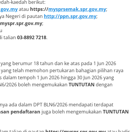
edah-kaedah berikut:
.gov.my
atau
https://
mysprsemak.spr.gov.my
;
aya Negeri di pautan
http://ppn.spr.gov.my
;
/myspr.spr.gov.my
;
au
i talian
03-8892 7218
.
yang berumur 18 tahun dan ke atas pada 1 Jun 2026
ar yang telah memohon pertukaran bahagian pilihan raya
s dalam tempoh 1 Jun 2026 hingga 30 Jun 2026 yang
N6/2026 boleh mengemukakan
TUNTUTAN
dengan
anya ada dalam DPT BLN6/2026 mendapati terdapat
asan pendaftaran
juga boleh mengemukakan
TUNTUTAN
am talian di pautan
https://myspr.spr.gov.my
atau hadir