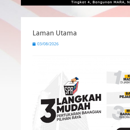
Laman Utama
P
03/08/2026
o
s
t
e
d
o
n