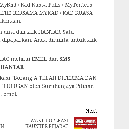
Kad / Kad Kuasa Polis / MyTentera
LFIE) BERSAMA MYKAD / KAD KUASA
rkenaan.
 diisi dan klik HANTAR. Satu
 dipaparkan. Anda diminta untuk klik
TAC melalui
EMEL
dan
SMS
.
k
HANTAR
.
ikasi “Borang A TELAH DITERIMA DAN
LULUSAN oleh Suruhanjaya Pilihan
i emel.
Next
WAKTU OPERASI
UN
KAUNTER PEJABAT
Previous
Next