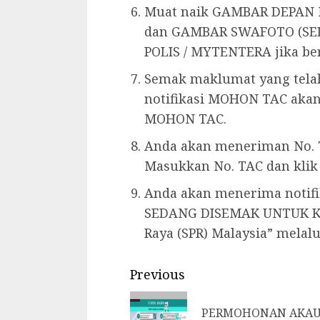
Muat naik GAMBAR DEPAN My
dan GAMBAR SWAFOTO (SE
POLIS / MYTENTERA jika be
Semak maklumat yang telah
notifikasi MOHON TAC akan
MOHON TAC.
Anda akan meneriman No. 
Masukkan No. TAC dan kli
Anda akan menerima notif
SEDANG DISEMAK UNTUK KE
Raya (SPR) Malaysia” melalu
Continue
Previous
Reading
PERMOHONAN AKA