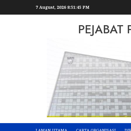
Skip
7 August, 2026
8:51:46 PM
to
content
PEJABAT 
LAMAN UTAMA
CARTA ORGANISASI
DI