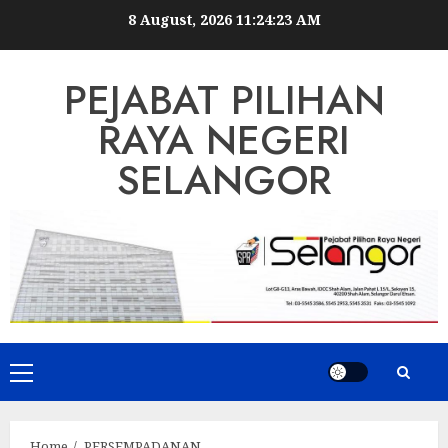
Skip
8 August, 2026
11:24:24 AM
to
content
PEJABAT PILIHAN
RAYA NEGERI
SELANGOR
Primary
Menu
Home
PERSEMPADANAN