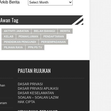
Arkib Berita
Awan Tag
AKTIVITI JABATAN
BELAH BAHAGI
BERITA
KELAB
PEMAKLUMAN
PENDAFTARAN
PENDIDIKAN PENGUNDI
PERSEMPADANAN
PILIHAN RAYA
PPN PS TV
PAUTAN RUJUKAN
DASAR PRIVASI
ahan
DASAR PRIVASI APLIKASI
DASAR KESELAMATAN
SOALAN – SOALAN LAZIM
HAK CIPTA
arram