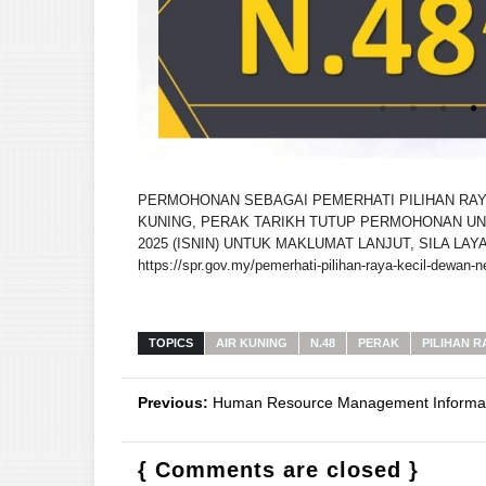
PERMOHONAN SEBAGAI PEMERHATI PILIHAN RAYA
KUNING, PERAK TARIKH TUTUP PERMOHONAN UNT
2025 (ISNIN) UNTUK MAKLUMAT LANJUT, SILA LAYA
https://spr.gov.my/pemerhati-pilihan-raya-kecil-dewan-n
TOPICS
AIR KUNING
N.48
PERAK
PILIHAN R
Previous:
Human Resource Management Informat
{ Comments are closed }