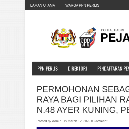
LAMAN UTAMA
WARGA PPN PERLIS
PPN PERLIS
DIREKTORI
PENDAFTARAN PEM
PERMOHONAN SEBAGA
RAYA BAGI PILIHAN 
N.48 AYER KUNING, 
Posted by
admin
On March 12, 2025
0 Comment