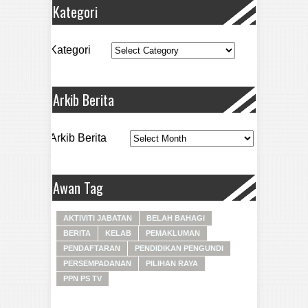
Kategori
Kategori
Arkib Berita
Arkib Berita
Awan Tag
AKTIVITI JABATAN
BELAH BAHAGI
BERITA
KELAB
PEMAKLUMAN
PENDAFTARAN
PENDIDIKAN PENGUNDI
PERSEMPADANAN
PILIHAN RAYA
PPN PS TV