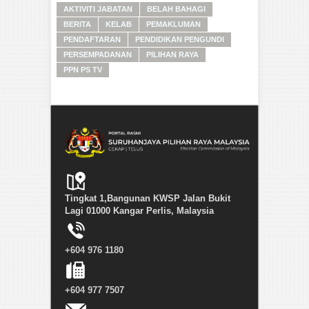
AKTIVITI JABATAN
BELAH BAHAGI
BERITA
KELAB
PEMAKLUMAN
PENDAFTARAN
PENDIDIKAN PENGUNDI
PERSEMPADANAN
PILIHAN RAYA
PPN PS TV
Tingkat 1,Bangunan KWSP Jalan Bukit
Lagi 01000 Kangar Perlis, Malaysia
+604 976 1180
+604 977 7507