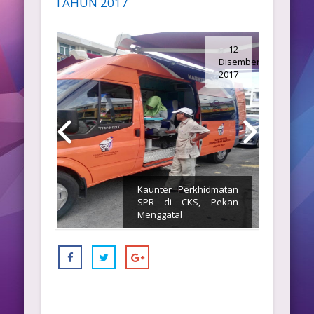
TAHUN 2017
12
Disember
2017
Kaunter Perkhidmatan
SPR di CKS, Pekan
Menggatal