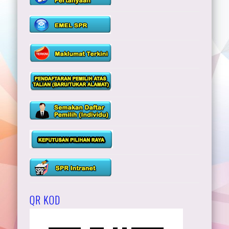
Sabah = 1,812,842 orang pemilih
W.P Labuan = 48,036 orang pemilih
Malaysia = 22,174,289 orang pemilih
QR KOD