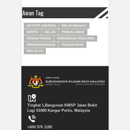
Awan Tag
AKTIVITI JABATAN
BELAH BAHAGI
BERITA
KELAB
PEMAKLUMAN
PENDAFTARAN
PENDIDIKAN PENGUNDI
PERSEMPADANAN
PILIHAN RAYA
PPN PS TV
Tingkat 1,Bangunan KWSP Jalan Bukit
Lagi 01000 Kangar Perlis, Malaysia
+604 976 1180