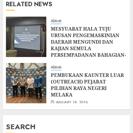
RELATED NEWS
Aktiviti
MESYUARAT HALA TUJU
URUSAN PENGEMASKINIAN
DAERAH MENGUNDI DAN
KAJIAN SEMULA
PERSEMPADANAN BAHAGIAN-
BAHAGIAN PILIHAN RAYA
Aktiviti
PERSEKUTUAN DAN NEGERI
(NEGERI MELAKA)
PEMBUKAAN KAUNTER LUAR
(OUTREACH) PEJABAT
JANUARY 19, 2026
PILIHAN RAYA NEGERI
MELAKA
JANUARY 19, 2026
SEARCH