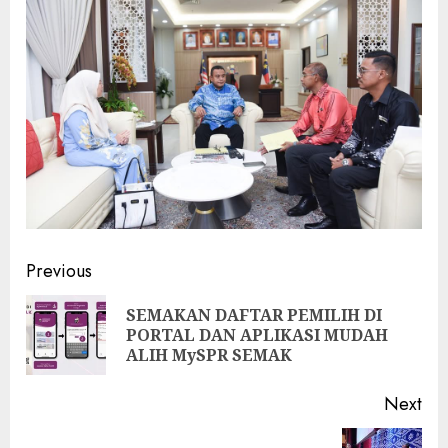
Continue
Previous
Reading
SEMAKAN DAFTAR PEMILIH DI
Pre
PORTAL DAN APLIKASI MUDAH
pos
ALIH MySPR SEMAK
Next