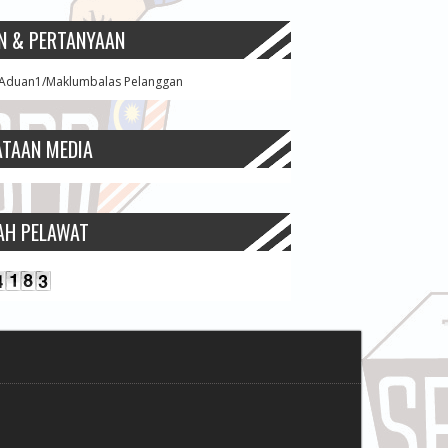
N & PERTANYAAN
Aduan1/Maklumbalas Pelanggan
ATAAN MEDIA
AH PELAWAT