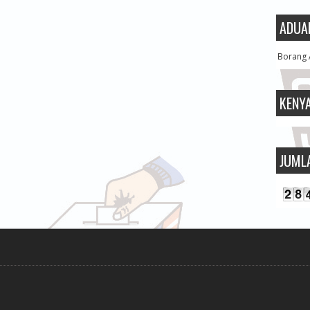
ADUA
Borang 
KENY
JUML