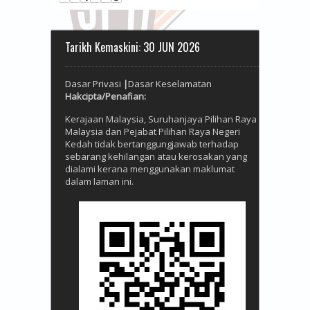
Tarikh Kemaskini: 30 JUN 2026
Dasar Privasi
|
Dasar Keselamatan
Hakcipta/
Penafian:
Kerajaan Malaysia, Suruhanjaya Pilihan Raya
Malaysia dan Pejabat Pilihan Raya Negeri
Kedah tidak bertanggungjawab terhadap
sebarang kehilangan atau kerosakan yang
dialami kerana menggunakan maklumat
dalam laman ini.