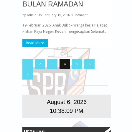
BULAN RAMADAN
by
admin
On February 19, 2026
0 Comment
19 Februari 2026, Anak Bukit – Warga kerja Pejabat
Pilihan Raya Negeri Kedah mengucapkan Selamat..
Read More
1
2
3
4
5
6
7
August 6, 2026
10:38:10 PM