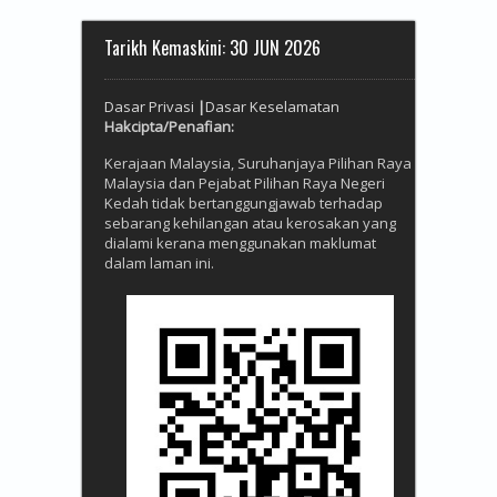
Tarikh Kemaskini: 30 JUN 2026
Dasar Privasi
|
Dasar Keselamatan
Hakcipta/
Penafian:
Kerajaan Malaysia, Suruhanjaya Pilihan Raya
Malaysia dan Pejabat Pilihan Raya Negeri
Kedah tidak bertanggungjawab terhadap
sebarang kehilangan atau kerosakan yang
dialami kerana menggunakan maklumat
dalam laman ini.